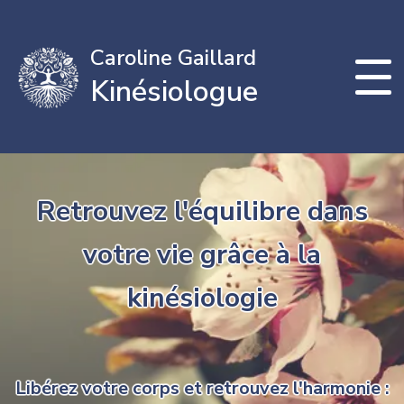
Caroline Gaillard
Kinésiologue
Retrouvez l'équilibre dans
votre vie grâce à la
kinésiologie
Libérez votre corps et retrouvez l'harmonie :