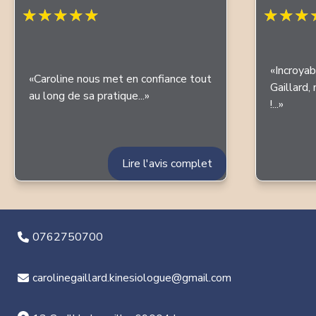
★
★
★
★
★
★
★
★
Incroya
Caroline nous met en confiance tout
Gaillard,
au long de sa pratique...
!...
Lire l'avis complet
0762750700
carolinegaillard.kinesiologue@gmail.com